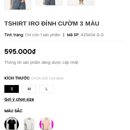
TSHIRT IRO ĐÍNH CƯỜM 3 MÀU
|
Tình trạng:
Chỉ còn 1 sản phẩm
Mã SP:
A25604-S-D
595.000₫
Thông tin sản phẩm đang được cập nhật
KÍCH THƯỚC
(CHỌN SIZE CỦA BẠN)
S
M
L
Gợi ý chọn size
MÀU SẮC