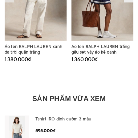
Áo len RALPH LAUREN xanh
Áo len RALPH LAUREN trắng
da trời quần trắng
gấu set váy áo kẻ xanh
1.380.000₫
1.360.000₫
SẢN PHẨM VỪA XEM
Tshirt IRO đính cườm 3 màu
595.000₫