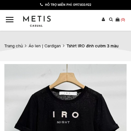
HỖ TRỢ MIỄN PHÍ:
0917.833.922
(
0
)
Trang chủ
Áo len | Cardigan
Tshirt IRO đính cườm 3 màu