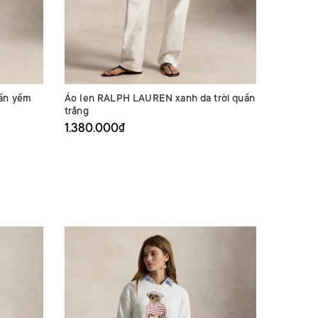
ần yếm
Áo len RALPH LAUREN xanh da trời quần
Áo len 
trắng
áo kẻ xa
1.380.000₫
1.360.