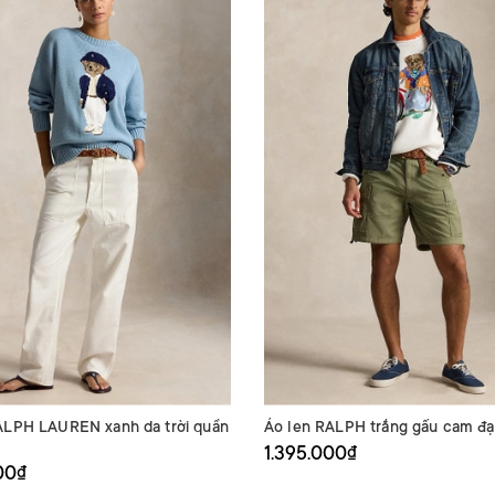
ALPH LAUREN xanh da trời quần
Áo len RALPH trắng gấu cam đạ
1.395.000₫
00₫