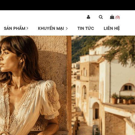
(
0
)
SẢN PHẨM
KHUYẾN MẠI
TIN TỨC
LIÊN HỆ