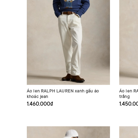
Áo len RALPH LAUREN xanh gấu áo
Áo len 
khoác jean
trắng
1.460.000₫
1.450.0