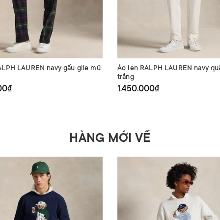
ALPH LAUREN navy gấu gile mũ
Áo len RALPH LAUREN navy qu
trắng
00₫
1.450.000₫
HÀNG MỚI VỀ