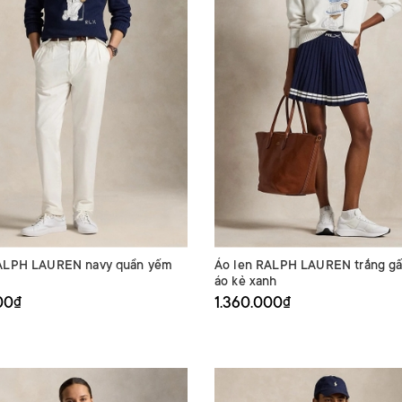
RALPH LAUREN navy quần yếm
Áo len RALPH LAUREN trắng gấ
áo kẻ xanh
00₫
1.360.000₫