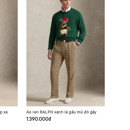
p xe
Áo len RALPH xanh lá gấu mũ đỏ gậy
1.390.000₫