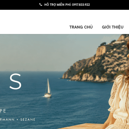
HỖ TRỢ MIỄN PHÍ:
0917.833.922
TRANG CHỦ
GIỚI THIỆU