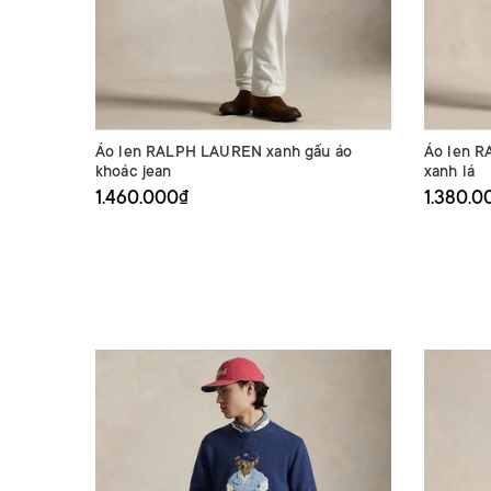
Áo len RALPH LAUREN xanh gấu áo
Áo len R
khoác jean
xanh lá
1.460.000₫
1.380.0