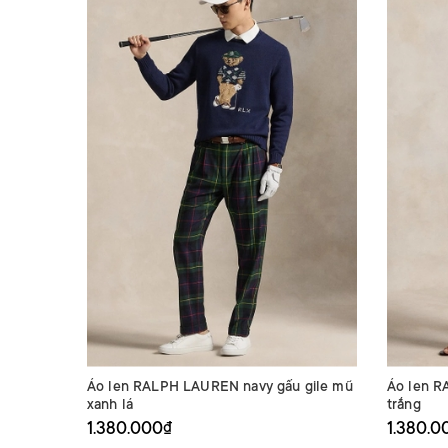
Áo len RALPH LAUREN navy gấu gile mũ
Áo len R
xanh lá
trắng
1.380.000₫
1.380.0