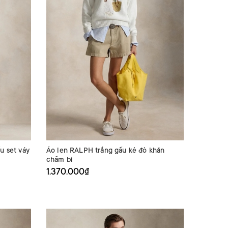
u set váy
Áo len RALPH trắng gấu kẻ đỏ khăn
chấm bi
1.370.000₫