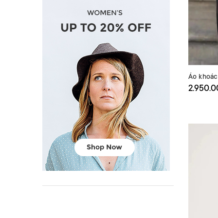
Áo khoác
2.950.