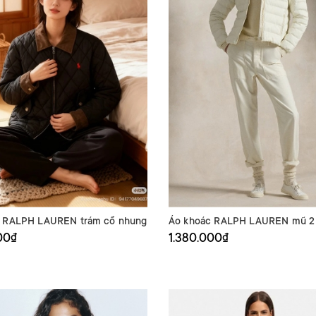
c RALPH LAUREN trám cổ nhung
Áo khoác RALPH LAUREN mũ 2
00₫
1.380.000₫