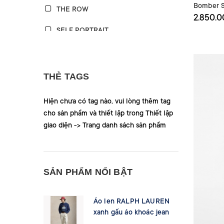
Bomber S
THE ROW
2.850.
SELF PORTRAIT
SPORTY&RICH
MONCLER
THẺ TAGS
ICICLE
Hiện chưa có tag nào, vui lòng thêm tag
cho sản phẩm và thiết lập trong Thiết lập
RALPH LAUREN
giao diện -> Trang danh sách sản phẩm
MACKAGE
MASSIMO DUTTI
SẢN PHẨM NỔI BẬT
VERONICA BEARD
MAJE
Áo len RALPH LAUREN
xanh gấu áo khoác jean
SANDRO