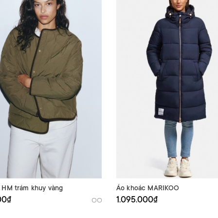
 HM trám khuy vàng
Áo khoác MARIKOO
00₫
1.095.000₫