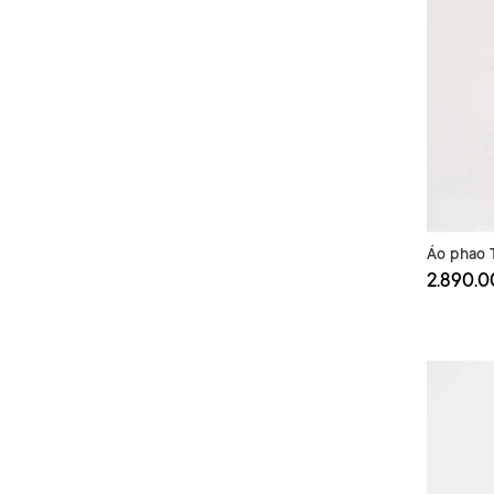
Áo phao
2.890.