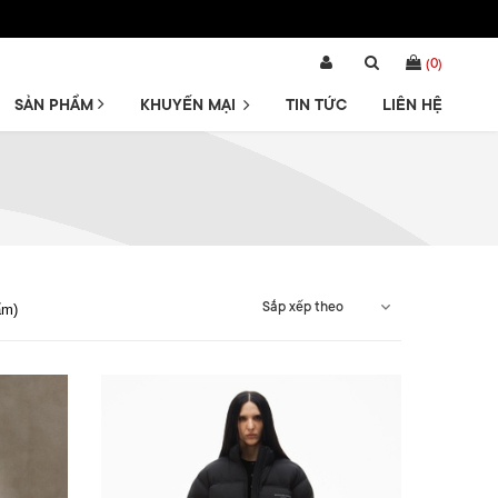
(
0
)
SẢN PHẨM
KHUYẾN MẠI
TIN TỨC
LIÊN HỆ
Sắp xếp theo
ẩm)