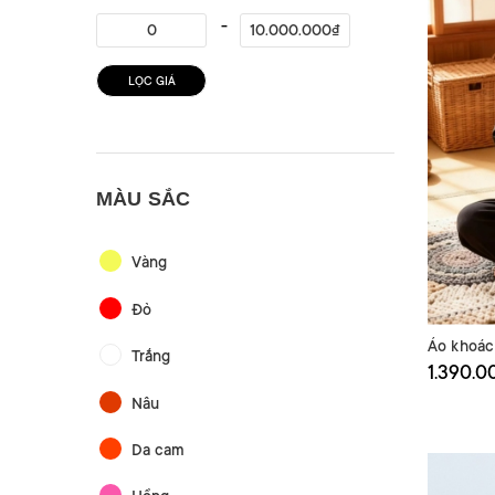
LỌC GIÁ
MÀU SẮC
Vàng
Đỏ
Áo khoá
Trắng
1.390.0
Nâu
Da cam