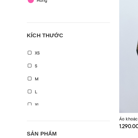
Hồng
KÍCH THƯỚC
XS
S
M
L
XL
XXL
Áo khoác
1.290.0
SẢN PHẨM