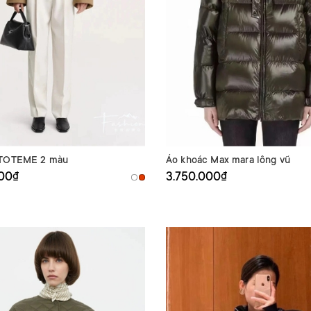
 TOTEME 2 màu
Áo khoác Max mara lông vũ
000₫
3.750.000₫