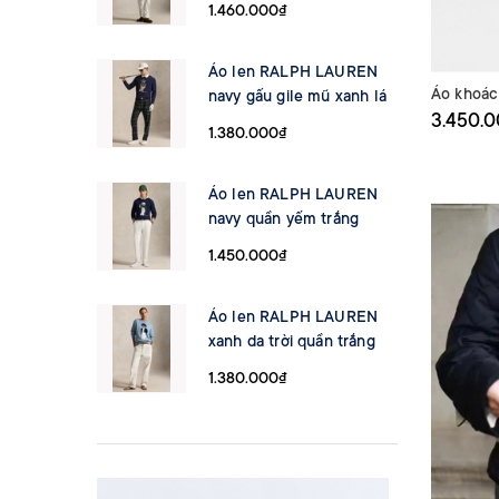
1.460.000₫
Max Mara
Áo len RALPH LAUREN
TOTEME
Áo khoá
navy gấu gile mũ xanh lá
3.450.
BURBERRY
1.380.000₫
COACH
Áo len RALPH LAUREN
navy quần yếm trắng
ZARA
1.450.000₫
KITH
Áo len RALPH LAUREN
xanh da trời quần trắng
1.380.000₫