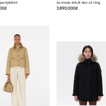
porty&Rich
Áo khoác MAJE đen cổ lông
000₫
3.890.000₫