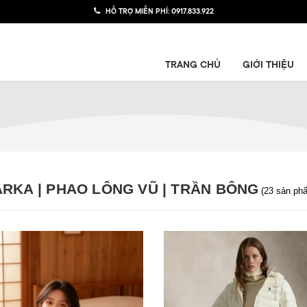
HỖ TRỢ MIỄN PHÍ:
0917.833.922
TRANG CHỦ
GIỚI THIỆU
ARKA | PHAO LÔNG VŨ | TRẦN BÔNG
(23 sản ph