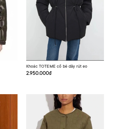
Khoác TOTEME cổ bẻ dây rút eo
2.950.000₫