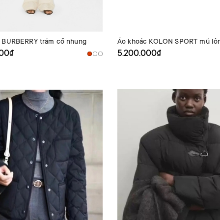
c BURBERRY trám cổ nhung
Áo khoác KOLON SPORT mũ lô
000₫
5.200.000₫