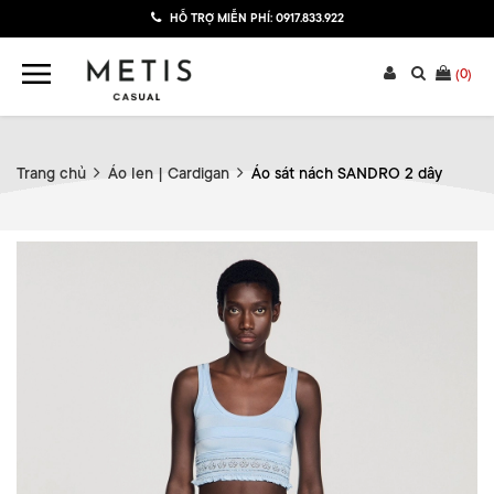
HỖ TRỢ MIỄN PHÍ:
0917.833.922
(
0
)
Trang chủ
Áo len | Cardigan
Áo sát nách SANDRO 2 dây