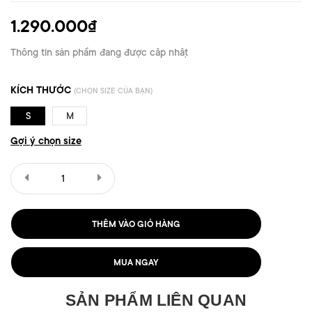
1.290.000₫
Thông tin sản phẩm đang được cập nhật
KÍCH THƯỚC
(CHỌN SIZE CỦA BẠN)
S
M
Gợi ý chọn size
THÊM VÀO GIỎ HÀNG
MUA NGAY
SẢN PHẨM LIÊN QUAN