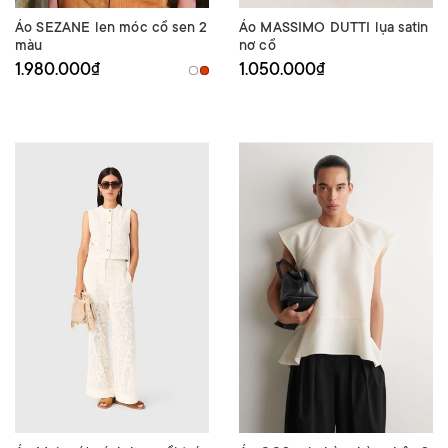
Áo SEZANE len móc cổ sen 2
Áo MASSIMO DUTTI lụa satin
màu
nơ cổ
1.980.000₫
1.050.000₫