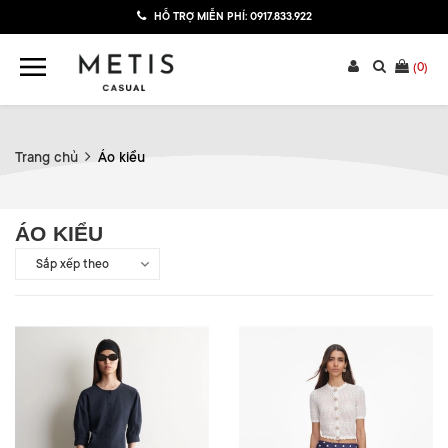
HỖ TRỢ MIỄN PHÍ:
0917.833.922
(
0
)
Trang chủ
Áo kiểu
ÁO KIỂU
Sắp xếp theo