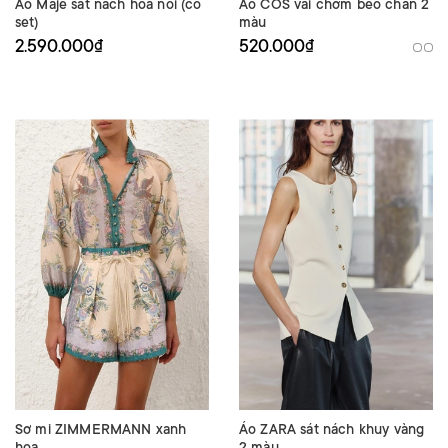
Áo Maje sát nách hoa nổi (có
Áo COS vai chờm bèo chân 2
set)
màu
2.590.000₫
520.000₫
Sơ mi ZIMMERMANN xanh
Áo ZARA sát nách khuy vàng
hoa
2 màu