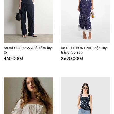
Sơ mi COS navy đuôi tôm tay
Áo SELF PORTRAIT cộc tay
lỡ
trắng (có set)
460.000₫
2.690.000₫