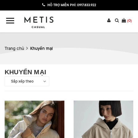
HỖ TRỢ MIỄN PHÍ:
0917.833.922
(
0
)
Trang chủ
Khuyến mại
KHUYẾN MẠI
Sắp xếp theo