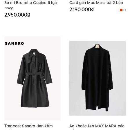
Sơ mi Brunello Cucinelli lụa
Cardigan Max Mara túi 2 bên
navy
2.190.000₫
2.950.000₫
Trencoat Sandro đen kèm
Áo khoác len MAX MARA các