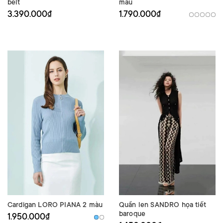
belt
màu
3.390.000₫
1.790.000₫
Cardigan LORO PIANA 2 màu
Quần len SANDRO họa tiết
baroque
1.950.000₫