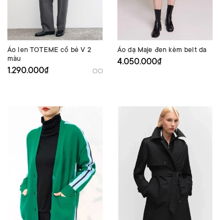
Áo len TOTEME cổ bẻ V 2
Áo dạ Maje đen kèm belt da
màu
4.050.000₫
1.290.000₫