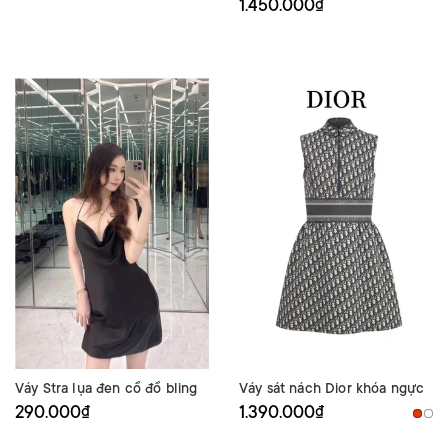
1.450.000₫
Váy Stra lụa đen cổ đổ bling
Váy sát nách Dior khóa ngực
290.000₫
1.390.000₫