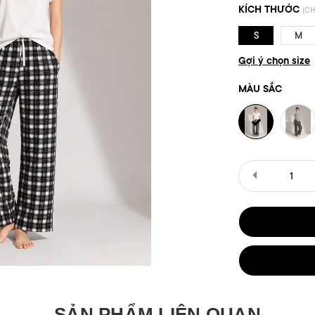
KÍCH THƯỚC
(CH
S
M
Gợi ý chọn size
MÀU SẮC
SẢN PHẨM LIÊN QUAN