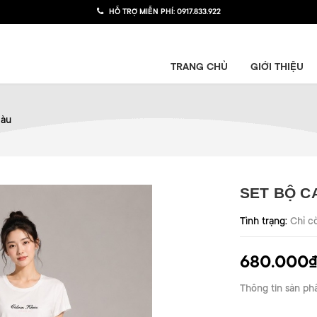
HỖ TRỢ MIỄN PHÍ:
0917.833.922
TRANG CHỦ
GIỚI THIỆU
màu
SET BỘ C
Tình trạng:
Chỉ c
680.000
Thông tin sản ph