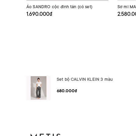
Áo SANDRO cộc đinh tán (có set)
Sơ mi MA
1.690.000₫
2.580.
Set bộ CALVIN KLEIN 3 màu
680.000₫