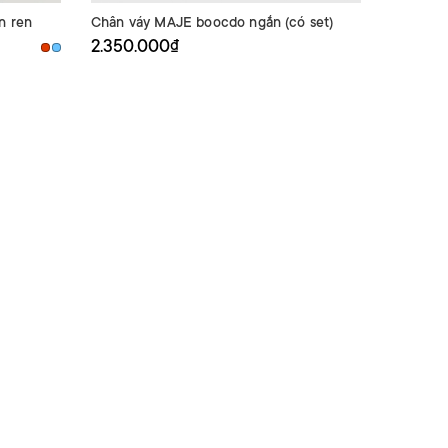
n ren
Chân váy MAJE boocdo ngắn (có set)
Chân váy
2.350.000₫
2.658.