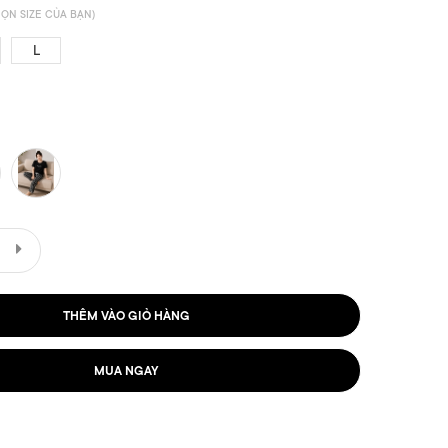
ỌN SIZE CỦA BẠN)
L
THÊM VÀO GIỎ HÀNG
MUA NGAY