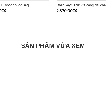
JE boocdo (có set)
Chân váy SANDRO dáng dài châ
000₫
2.590.000₫
SẢN PHẨM VỪA XEM