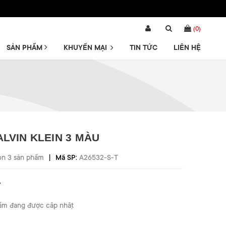
(
0
)
SẢN PHẨM
KHUYẾN MẠI
TIN TỨC
LIÊN HỆ
ALVIN KLEIN 3 MÀU
|
òn 3 sản phẩm
Mã SP:
A26532-S-T
₫
ẩm đang được cập nhật