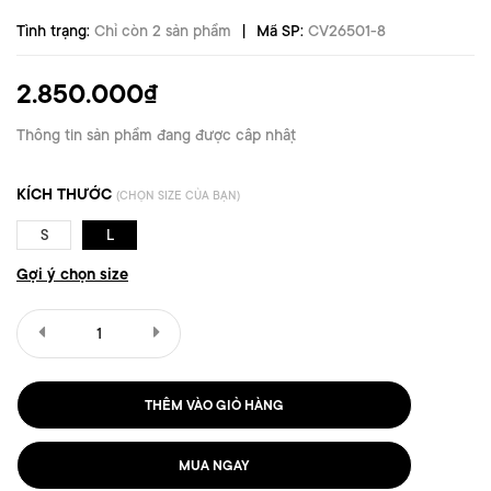
|
Tình trạng:
Chỉ còn 2 sản phẩm
Mã SP:
CV26501-8
2.850.000₫
Thông tin sản phẩm đang được cập nhật
KÍCH THƯỚC
(CHỌN SIZE CỦA BẠN)
S
L
Gợi ý chọn size
THÊM VÀO GIỎ HÀNG
MUA NGAY