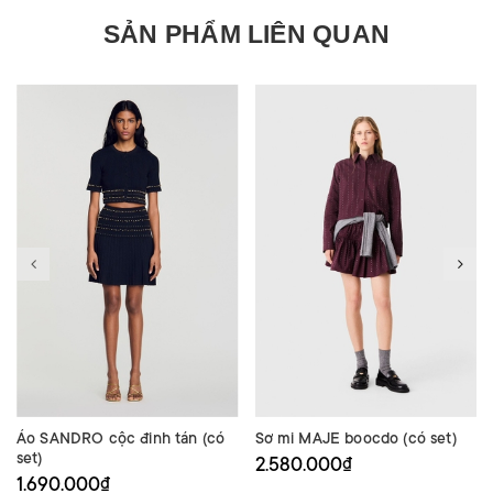
SẢN PHẨM LIÊN QUAN
Áo SANDRO cộc đinh tán (có
Sơ mi MAJE boocdo (có set)
set)
2.580.000₫
1.690.000₫