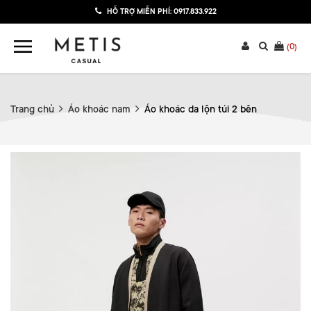
HỖ TRỢ MIỄN PHÍ:
0917.833.922
(
0
)
Trang chủ
Áo khoác nam
Áo khoác da lộn túi 2 bên