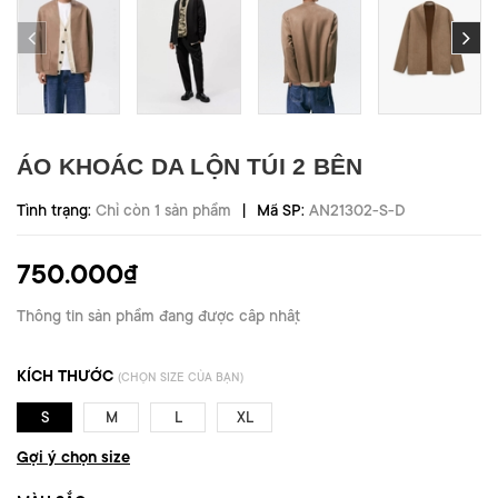
ÁO KHOÁC DA LỘN TÚI 2 BÊN
|
Tình trạng:
Chỉ còn 1 sản phẩm
Mã SP:
AN21302-S-D
750.000₫
Thông tin sản phẩm đang được cập nhật
KÍCH THƯỚC
(CHỌN SIZE CỦA BẠN)
S
M
L
XL
Gợi ý chọn size