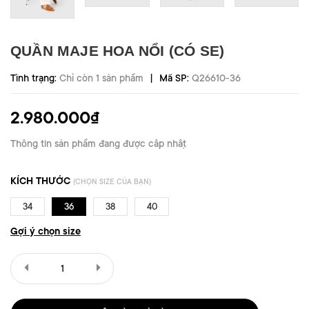
QUẦN MAJE HOA NỔI (CÓ SE)
|
Tình trạng:
Chỉ còn 1 sản phẩm
Mã SP:
Q26610-36
2.980.000₫
Thông tin sản phẩm đang được cập nhật
KÍCH THƯỚC
(CHỌN SIZE CỦA BẠN)
34
36
38
40
Gợi ý chọn size