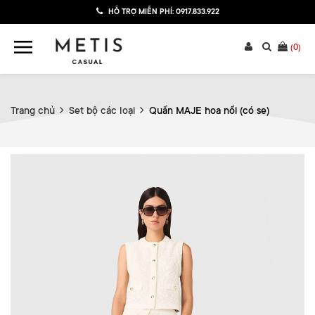
HỖ TRỢ MIỄN PHÍ:
0917.833.922
(
0
)
Trang chủ
Set bộ các loại
Quần MAJE hoa nổi (có se)