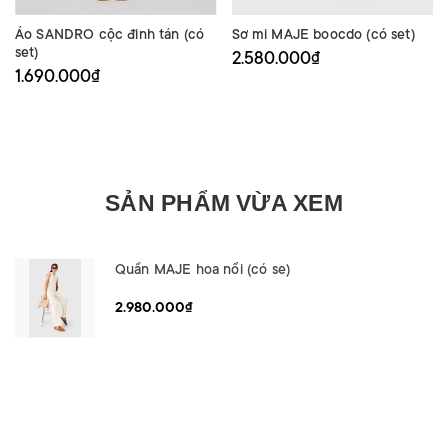
Áo SANDRO cộc đinh tán (có
Sơ mi MAJE boocdo (có set)
set)
2.580.000₫
1.690.000₫
SẢN PHẨM VỪA XEM
Quần MAJE hoa nổi (có se)
2.980.000₫