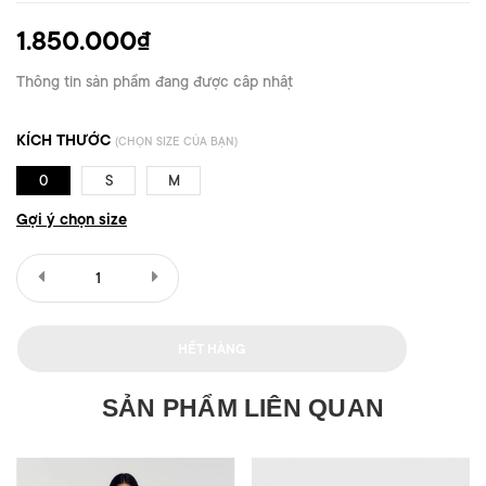
1.850.000₫
Thông tin sản phẩm đang được cập nhật
KÍCH THƯỚC
(CHỌN SIZE CỦA BẠN)
0
S
M
Gợi ý chọn size
HẾT HÀNG
SẢN PHẨM LIÊN QUAN