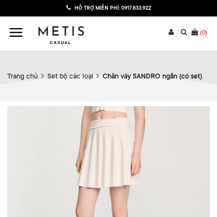
HỖ TRỢ MIỄN PHÍ:
0917.833.922
(
0
)
Trang chủ
Set bộ các loại
Chân váy SANDRO ngắn (có set)