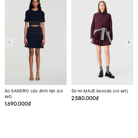
Áo SANDRO cộc đinh tán (có
Sơ mi MAJE boocdo (có set)
set)
2.580.000₫
1.690.000₫