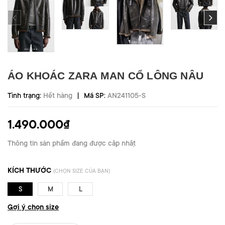
ÁO KHOÁC ZARA MAN CỔ LÔNG NÂU
|
Tình trạng:
Hết hàng
Mã SP:
AN241105-S
1.490.000₫
Thông tin sản phẩm đang được cập nhật
KÍCH THƯỚC
(CHỌN SIZE CỦA BẠN)
S
M
L
Gợi ý chọn size