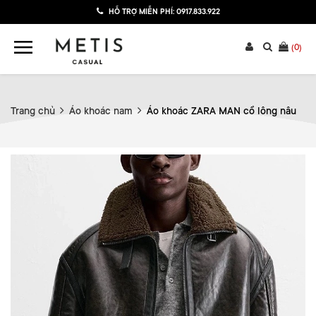
HỖ TRỢ MIỄN PHÍ:
0917.833.922
(
0
)
Trang chủ
Áo khoác nam
Áo khoác ZARA MAN cổ lông nâu