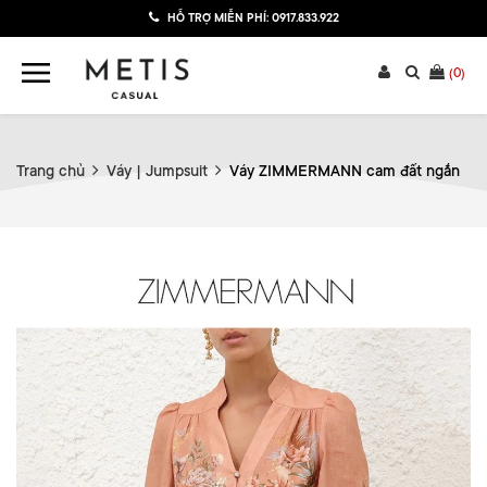
HỖ TRỢ MIỄN PHÍ:
0917.833.922
(
0
)
Trang chủ
Váy | Jumpsuit
Váy ZIMMERMANN cam đất ngắn