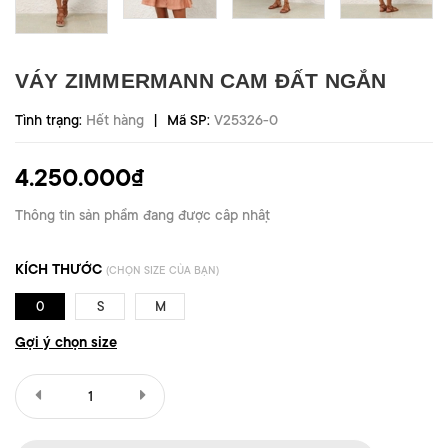
VÁY ZIMMERMANN CAM ĐẤT NGẮN
|
Tình trạng:
Hết hàng
Mã SP:
V25326-0
4.250.000₫
Thông tin sản phẩm đang được cập nhật
KÍCH THƯỚC
(CHỌN SIZE CỦA BẠN)
0
S
M
Gợi ý chọn size