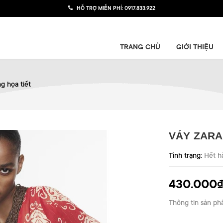
HỖ TRỢ MIỄN PHÍ:
0917.833.922
TRANG CHỦ
GIỚI THIỆU
g họa tiết
VÁY ZARA
Tình trạng:
Hết h
430.000
Thông tin sản ph