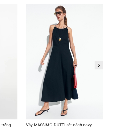
 trắng
Váy MASSIMO DUTTI sát nách navy
Váy SAN