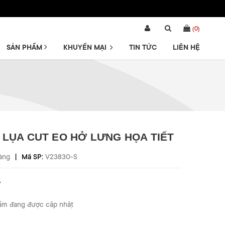
(
0
)
SẢN PHẨM
KHUYẾN MẠI
TIN TỨC
LIÊN HỆ
 LỤA CUT EO HỞ LƯNG HỌA TIẾT
|
àng
Mã SP:
V23830-S
₫
ẩm đang được cập nhật