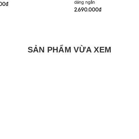
dáng ngắn
000₫
2.690.000₫
SẢN PHẨM VỪA XEM