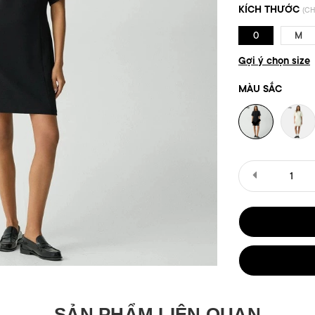
KÍCH THƯỚC
(CH
0
M
Gợi ý chọn size
MÀU SẮC
SẢN PHẨM LIÊN QUAN