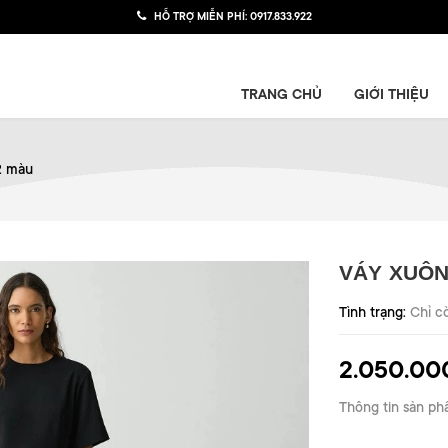
HỖ TRỢ MIỄN PHÍ:
0917.833.922
TRANG CHỦ
GIỚI THIỆU
2 màu
VÁY XUÔN
Tình trạng:
Chỉ c
2.050.00
Thông tin sản ph