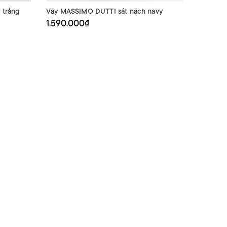
 trắng
Váy MASSIMO DUTTI sát nách navy
Váy SAN
chân re
1.590.000₫
2.690.