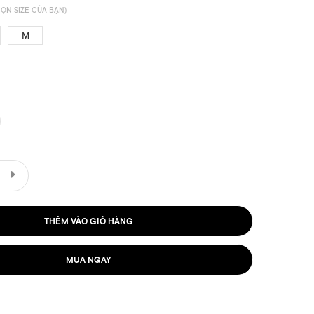
ỌN SIZE CỦA BẠN)
M
THÊM VÀO GIỎ HÀNG
MUA NGAY