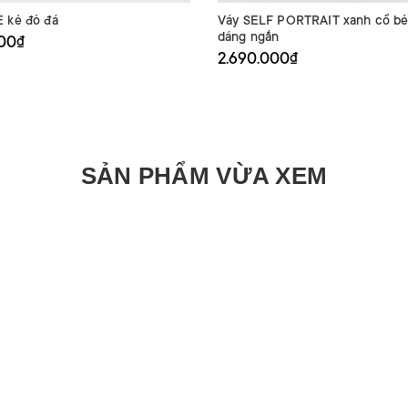
 kẻ đỏ đá
Váy SELF PORTRAIT xanh cổ bẻ
dáng ngắn
000₫
2.690.000₫
SẢN PHẨM VỪA XEM