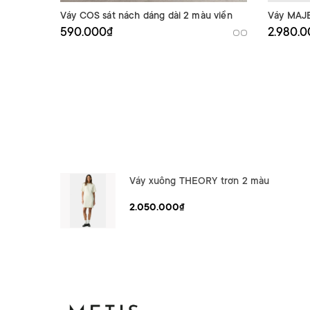
Váy COS sát nách dáng dài 2 màu viền
Váy MAJE
590.000₫
2.980.
Váy xuông THEORY trơn 2 màu
2.050.000₫