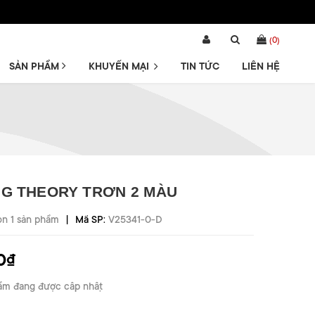
(
0
)
SẢN PHẨM
KHUYẾN MẠI
TIN TỨC
LIÊN HỆ
G THEORY TRƠN 2 MÀU
|
òn 1 sản phẩm
Mã SP:
V25341-0-D
0₫
ẩm đang được cập nhật