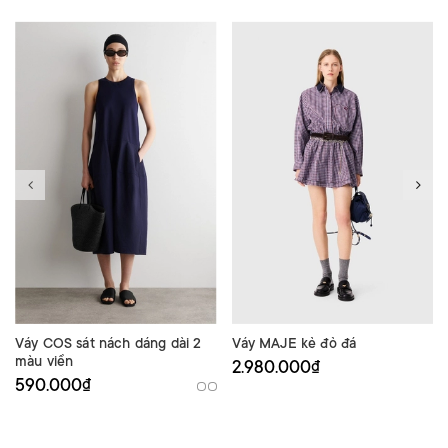
Váy COS sát nách dáng dài 2
Váy MAJE kẻ đỏ đá
màu viền
2.980.000₫
590.000₫