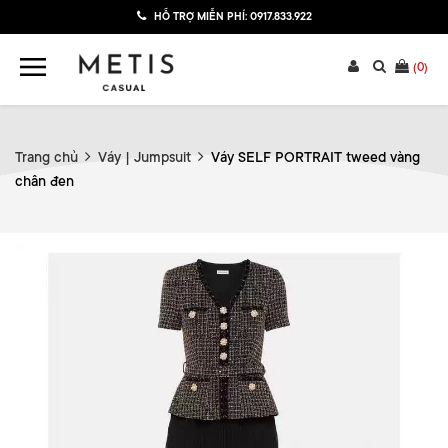
HỖ TRỢ MIỄN PHÍ:
0917.833.922
(
0
)
Trang chủ
Váy | Jumpsuit
Váy SELF PORTRAIT tweed vàng
chân đen