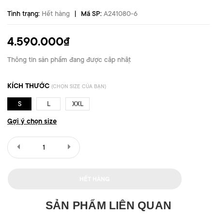
|
Tình trạng:
Hết hàng
Mã SP:
A241080-6
4.590.000₫
Thông tin sản phẩm đang được cập nhật
KÍCH THƯỚC
(CHỌN SIZE CỦA BẠN)
S
L
XXL
Gợi ý chọn size
HẾT HÀNG
SẢN PHẨM LIÊN QUAN