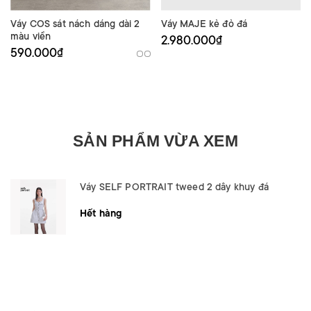
Váy COS sát nách dáng dài 2
Váy MAJE kẻ đỏ đá
màu viền
2.980.000₫
590.000₫
SẢN PHẨM VỪA XEM
Váy SELF PORTRAIT tweed 2 dây khuy đá
Hết hàng