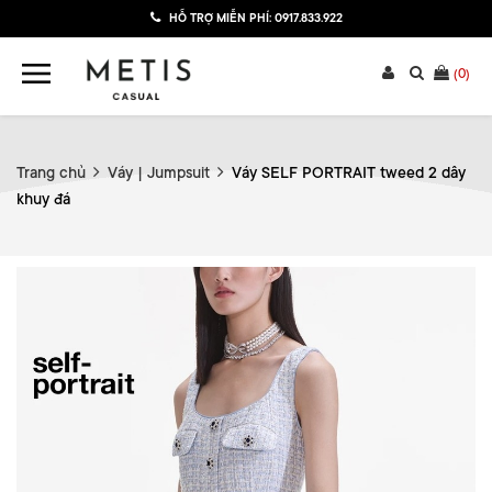
HỖ TRỢ MIỄN PHÍ:
0917.833.922
(
0
)
Trang chủ
Váy | Jumpsuit
Váy SELF PORTRAIT tweed 2 dây
khuy đá