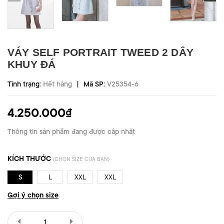
VÁY SELF PORTRAIT TWEED 2 DÂY
KHUY ĐÁ
|
Tình trạng:
Hết hàng
Mã SP:
V25354-6
4.250.000₫
Thông tin sản phẩm đang được cập nhật
KÍCH THƯỚC
(CHỌN SIZE CỦA BẠN)
S
L
XXL
XXL
Gợi ý chọn size