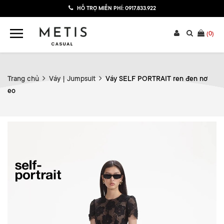
HỖ TRỢ MIỄN PHÍ:
0917.833.922
(
0
)
Trang chủ
Váy | Jumpsuit
Váy SELF PORTRAIT ren đen nơ
eo