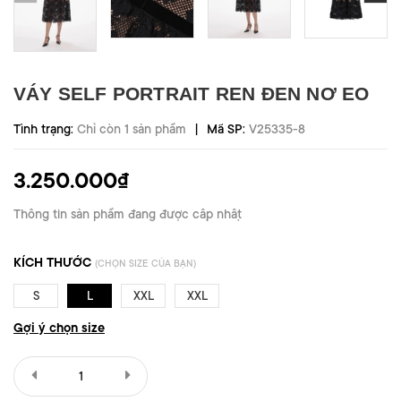
VÁY SELF PORTRAIT REN ĐEN NƠ EO
|
Tình trạng:
Chỉ còn 1 sản phẩm
Mã SP:
V25335-8
3.250.000₫
Thông tin sản phẩm đang được cập nhật
KÍCH THƯỚC
(CHỌN SIZE CỦA BẠN)
S
L
XXL
XXL
Gợi ý chọn size