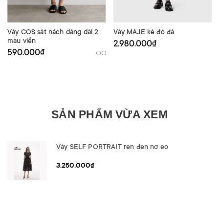
Váy COS sát nách dáng dài 2
Váy MAJE kẻ đỏ đá
màu viền
2.980.000₫
590.000₫
SẢN PHẨM VỪA XEM
Váy SELF PORTRAIT ren đen nơ eo
3.250.000₫