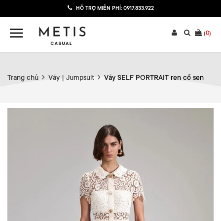
HỖ TRỢ MIỄN PHÍ:
0917.833.922
(
0
)
Trang chủ
Váy | Jumpsuit
Váy SELF PORTRAIT ren cổ sen