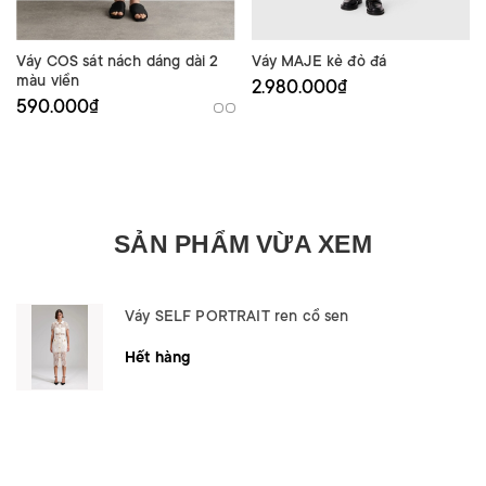
Váy COS sát nách dáng dài 2
Váy MAJE kẻ đỏ đá
màu viền
2.980.000₫
590.000₫
SẢN PHẨM VỪA XEM
Váy SELF PORTRAIT ren cổ sen
Hết hàng