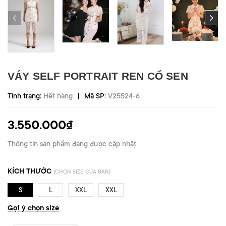
VÁY SELF PORTRAIT REN CỔ SEN
|
Tình trạng:
Hết hàng
Mã SP:
V25524-6
3.550.000₫
Thông tin sản phẩm đang được cập nhật
KÍCH THƯỚC
(CHỌN SIZE CỦA BẠN)
S
L
XXL
XXL
Gợi ý chọn size