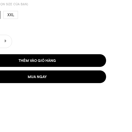
ỌN SIZE CỦA BẠN)
XXL
THÊM VÀO GIỎ HÀNG
MUA NGAY