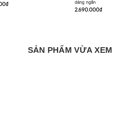
dáng ngắn
000₫
2.690.000₫
SẢN PHẨM VỪA XEM