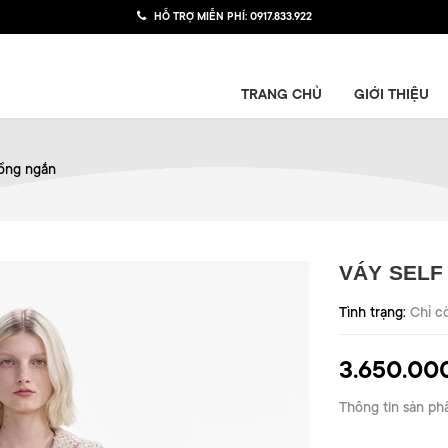
HỖ TRỢ MIỄN PHÍ:
0917.833.922
TRANG CHỦ
GIỚI THIỆU
ồng ngắn
VÁY SELF
Tình trạng:
Chỉ c
3.650.00
Thông tin sản ph