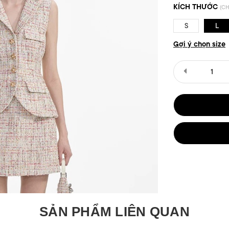
KÍCH THƯỚC
(CH
S
L
Gợi ý chọn size
SẢN PHẨM LIÊN QUAN