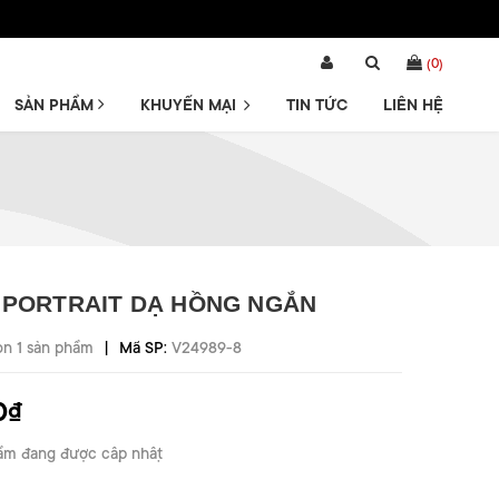
(
0
)
SẢN PHẨM
KHUYẾN MẠI
TIN TỨC
LIÊN HỆ
 PORTRAIT DẠ HỒNG NGẮN
|
òn 1 sản phẩm
Mã SP:
V24989-8
0₫
ẩm đang được cập nhật