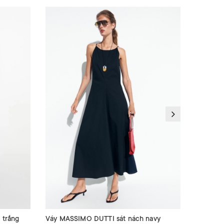
 trắng
Váy MASSIMO DUTTI sát nách navy
Váy SAN