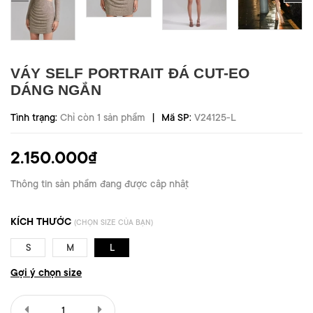
VÁY SELF PORTRAIT ĐÁ CUT-EO
DÁNG NGẮN
|
Tình trạng:
Chỉ còn 1 sản phẩm
Mã SP:
V24125-L
2.150.000₫
Thông tin sản phẩm đang được cập nhật
KÍCH THƯỚC
(CHỌN SIZE CỦA BẠN)
S
M
L
Gợi ý chọn size