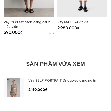
Váy COS sát nách dáng dài 2
Váy MAJE kẻ đỏ đá
màu viền
2.980.000₫
590.000₫
SẢN PHẨM VỪA XEM
Váy SELF PORTRAIT đá cut-eo dáng ngắn
2.150.000₫