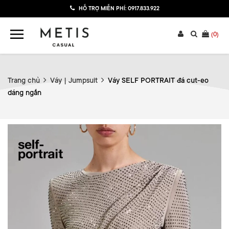
HỖ TRỢ MIỄN PHÍ:
0917.833.922
(
0
)
Trang chủ
Váy | Jumpsuit
Váy SELF PORTRAIT đá cut-eo
dáng ngắn