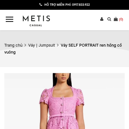
HỖ TRỢ MIỄN PHÍ:
0917.833.922
(
0
)
Trang chủ
Váy | Jumpsuit
Váy SELF PORTRAIT ren hồng cổ
vuông