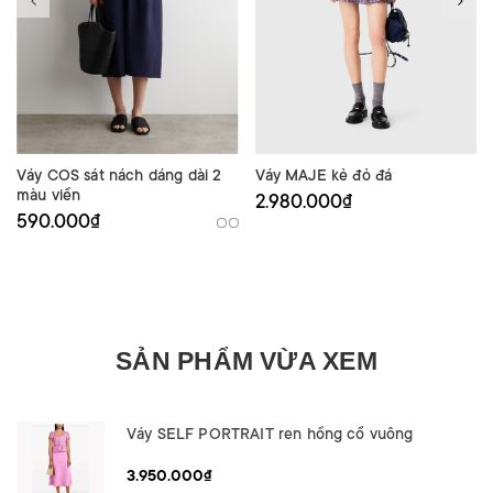
Váy COS sát nách dáng dài 2
Váy MAJE kẻ đỏ đá
màu viền
2.980.000₫
590.000₫
SẢN PHẨM VỪA XEM
Váy SELF PORTRAIT ren hồng cổ vuông
3.950.000₫