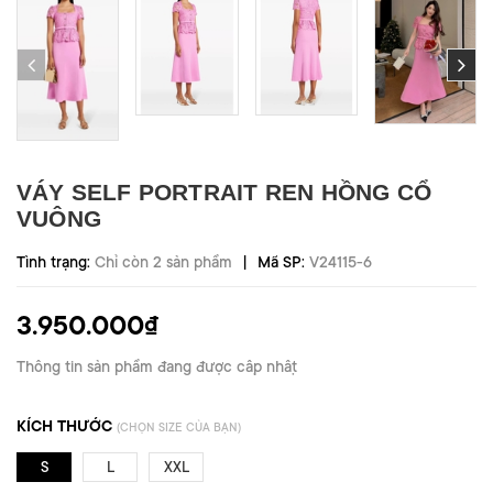
VÁY SELF PORTRAIT REN HỒNG CỔ
VUÔNG
|
Tình trạng:
Chỉ còn 2 sản phẩm
Mã SP:
V24115-6
3.950.000₫
Thông tin sản phẩm đang được cập nhật
KÍCH THƯỚC
(CHỌN SIZE CỦA BẠN)
S
L
XXL