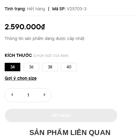
|
Tình trạng:
Hết hàng
Mã SP:
V25703-3
2.590.000₫
Thông tin sản phẩm đang được cập nhật
KÍCH THƯỚC
(CHỌN SIZE CỦA BẠN)
34
36
38
40
Gợi ý chọn size
HẾT HÀNG
SẢN PHẨM LIÊN QUAN