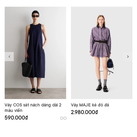
Váy COS sát nách dáng dài 2
Váy MAJE kẻ đỏ đá
màu viền
2.980.000₫
590.000₫