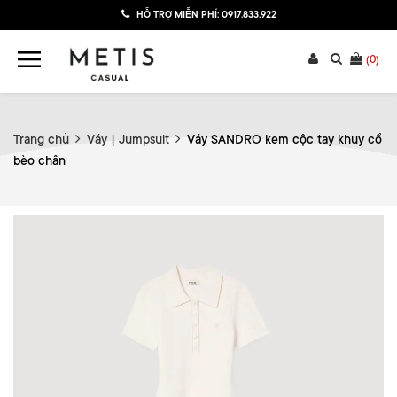
HỖ TRỢ MIỄN PHÍ:
0917.833.922
(
0
)
Trang chủ
Váy | Jumpsuit
Váy SANDRO kem cộc tay khuy cổ
bèo chân