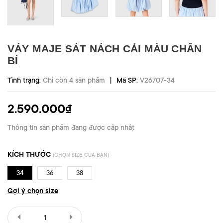
VÁY MAJE SÁT NÁCH CẢI MÀU CHÂN
BÍ
|
Tình trạng:
Chỉ còn 4 sản phẩm
Mã SP:
V26707-34
2.590.000₫
Thông tin sản phẩm đang được cập nhật
KÍCH THƯỚC
(CHỌN SIZE CỦA BẠN)
34
36
38
Gợi ý chọn size