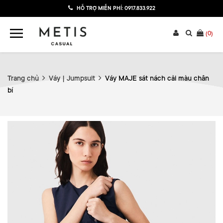
HỖ TRỢ MIỄN PHÍ:
0917.833.922
(
0
)
Trang chủ
Váy | Jumpsuit
Váy MAJE sát nách cải màu chân
bí