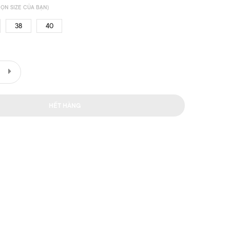
ỌN SIZE CỦA BẠN)
38
40
HẾT HÀNG