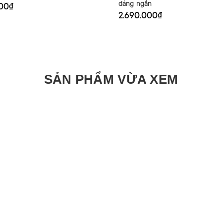
dáng ngắn
000₫
2.690.000₫
SẢN PHẨM VỪA XEM