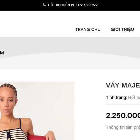
HỖ TRỢ MIỄN PHÍ:
0917.833.922
TRANG CHỦ
GIỚI THIỆU
ài
VÁY MAJE
Tình trạng:
Hết h
2.250.00
Thông tin sản ph