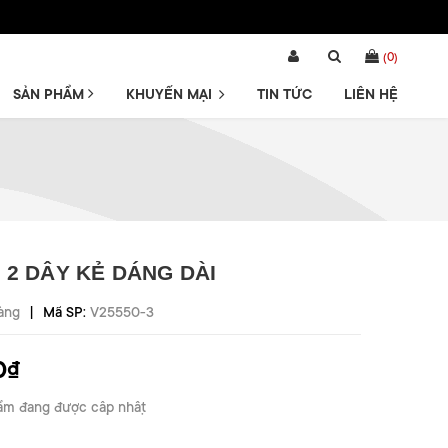
(
0
)
SẢN PHẨM
KHUYẾN MẠI
TIN TỨC
LIÊN HỆ
 2 DÂY KẺ DÁNG DÀI
|
àng
Mã SP:
V25550-3
0₫
ẩm đang được cập nhật