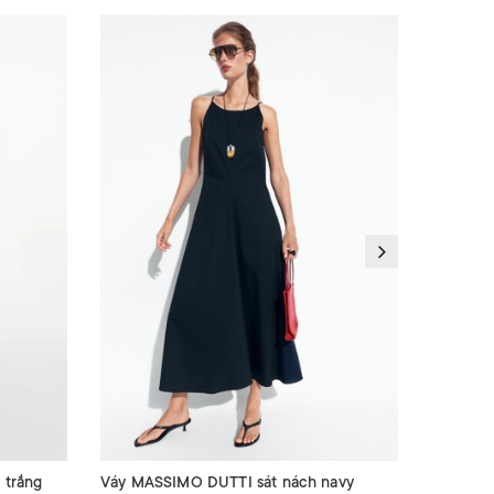
 trắng
Váy MASSIMO DUTTI sát nách navy
Váy SAN