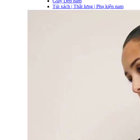
Giày Dép nam
Túi xách | Thắt lưng | Phụ kiện nam