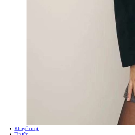
Khuyến mại
Tin tức