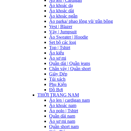
Áo len | Cardigan
Áo khoác dạ
Áo khoác dài
Áo khoác ngắn
Áo parka/ phao lông vũ/ trần bông
Vest | Blazer
Váy | Jumpsuit
Áo Sweater | Hoodie
Set bộ các loại
Top | Tshirt
Áo kiểu
Áo sơ mi
Quần dài | Quần jeans
Chân váy | Quần short
Giày Dép
Túi xách
Phụ Kiện
Đồ Bơi
THỜI TRANG NAM
Áo len | cardigan nam
Áo khoác nam
Áo polo | Tshirt
Quần dài nam
Áo sơ mi nam
Quần short nam