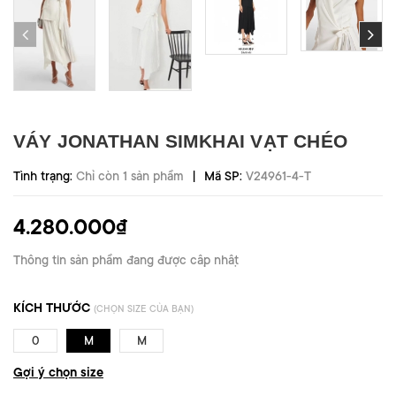
VÁY JONATHAN SIMKHAI VẠT CHÉO
|
Tình trạng:
Chỉ còn 1 sản phẩm
Mã SP:
V24961-4-T
4.280.000₫
Thông tin sản phẩm đang được cập nhật
KÍCH THƯỚC
(CHỌN SIZE CỦA BẠN)
0
M
M
Gợi ý chọn size