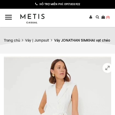
HỖ TRỢ MIỄN PHÍ:
0917.833.922
(
0
)
Trang chủ
Váy | Jumpsuit
Váy JONATHAN SIMKHAI vạt chéo