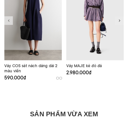
Váy COS sát nách dáng dài 2
Váy MAJE kẻ đỏ đá
màu viền
2.980.000₫
590.000₫
SẢN PHẨM VỪA XEM