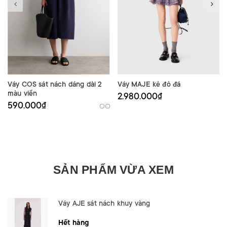
Váy COS sát nách dáng dài 2
Váy MAJE kẻ đỏ đá
màu viền
2.980.000₫
590.000₫
SẢN PHẨM VỪA XEM
Váy AJE sát nách khuy vàng
Hết hàng