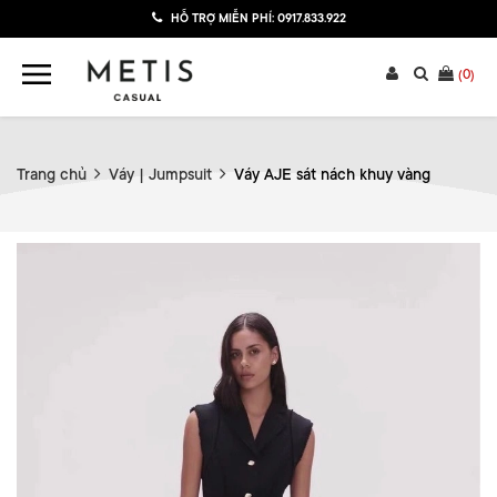
HỖ TRỢ MIỄN PHÍ:
0917.833.922
(
0
)
Trang chủ
Váy | Jumpsuit
Váy AJE sát nách khuy vàng