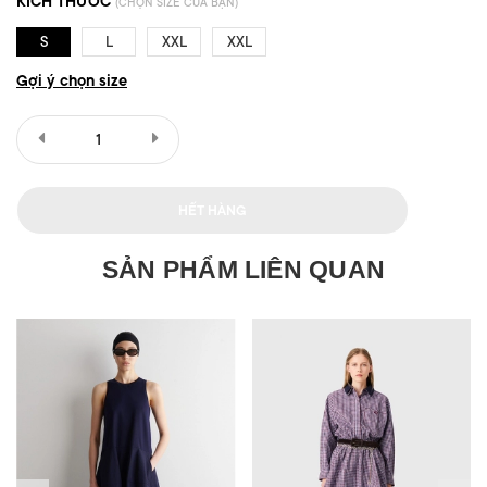
KÍCH THƯỚC
(CHỌN SIZE CỦA BẠN)
S
L
XXL
XXL
Gợi ý chọn size
HẾT HÀNG
SẢN PHẨM LIÊN QUAN