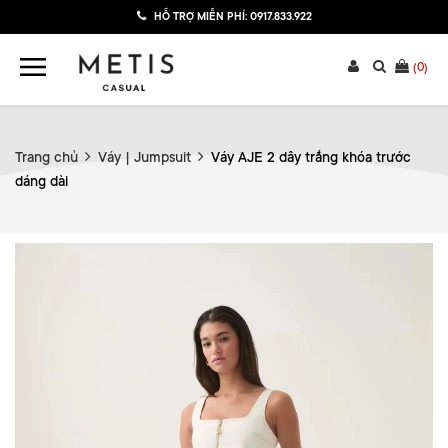
HỖ TRỢ MIỄN PHÍ:
0917.833.922
(
0
)
Trang chủ
Váy | Jumpsuit
Váy AJE 2 dây trắng khóa trước
dáng dài