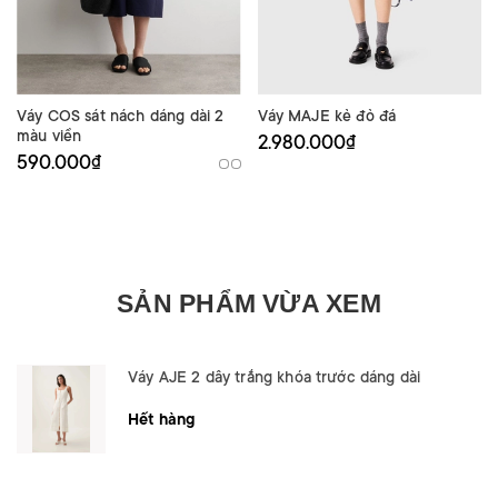
Váy COS sát nách dáng dài 2
Váy MAJE kẻ đỏ đá
màu viền
2.980.000₫
590.000₫
SẢN PHẨM VỪA XEM
Váy AJE 2 dây trắng khóa trước dáng dài
Hết hàng