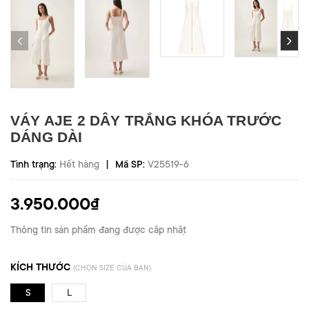
VÁY AJE 2 DÂY TRẮNG KHÓA TRƯỚC
DÁNG DÀI
|
Tình trạng:
Hết hàng
Mã SP:
V25519-6
3.950.000₫
Thông tin sản phẩm đang được cập nhật
KÍCH THƯỚC
(CHỌN SIZE CỦA BẠN)
S
L