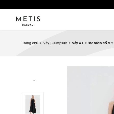
Trang chủ
Váy | Jumpsuit
Váy A.L.C sát nách cổ V 