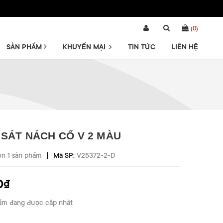
(
0
)
SẢN PHẨM
KHUYẾN MẠI
TIN TỨC
LIÊN HỆ
C SÁT NÁCH CỔ V 2 MÀU
|
òn 1 sản phẩm
Mã SP:
V25372-2-D
0₫
ẩm đang được cập nhật