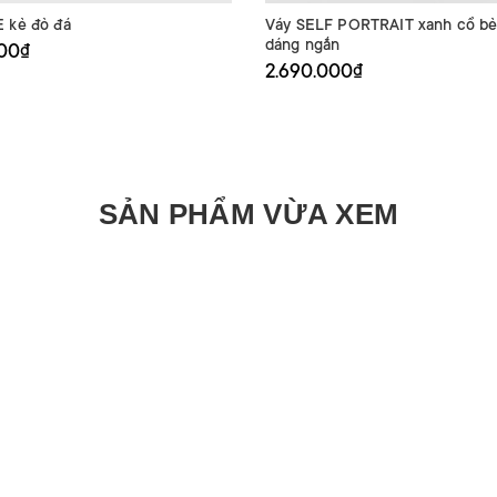
 kẻ đỏ đá
Váy SELF PORTRAIT xanh cổ bẻ
dáng ngắn
000₫
2.690.000₫
SẢN PHẨM VỪA XEM