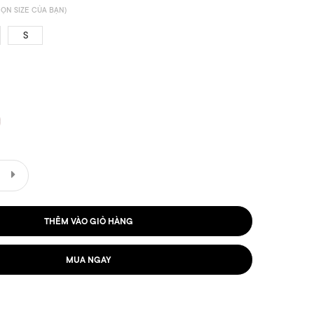
ỌN SIZE CỦA BẠN)
S
THÊM VÀO GIỎ HÀNG
MUA NGAY