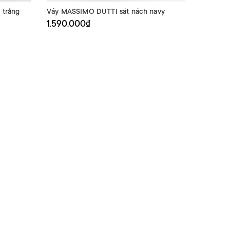
 trắng
Váy MASSIMO DUTTI sát nách navy
Váy SAN
chân re
1.590.000₫
2.690.