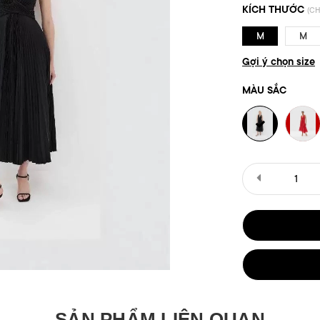
KÍCH THƯỚC
(CH
M
M
Gợi ý chọn size
MÀU SẮC
SẢN PHẨM LIÊN QUAN