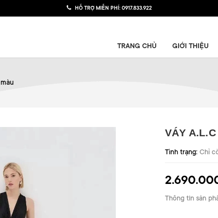
HỖ TRỢ MIỄN PHÍ:
0917.833.922
TRANG CHỦ
GIỚI THIỆU
2 màu
VÁY A.L.
Tình trạng:
Chỉ c
2.690.00
Thông tin sản ph