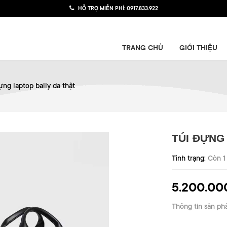
HỖ TRỢ MIỄN PHÍ:
0917.833.922
TRANG CHỦ
GIỚI THIỆU
ựng laptop bally da thật
TÚI ĐỰNG
Tình trạng:
Còn 1
5.200.00
Thông tin sản ph