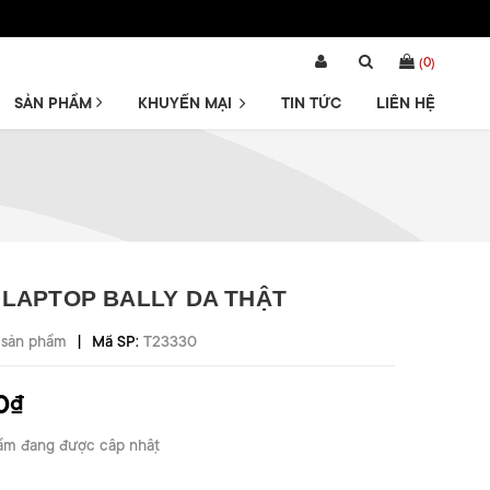
(
0
)
SẢN PHẨM
KHUYẾN MẠI
TIN TỨC
LIÊN HỆ
 LAPTOP BALLY DA THẬT
|
 sản phẩm
Mã SP:
T23330
0₫
ẩm đang được cập nhật