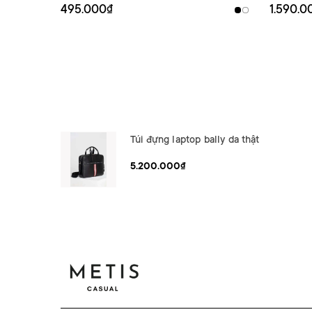
495.000₫
1.590.0
Túi đựng laptop bally da thật
5.200.000₫