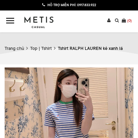
HỖ TRỢ MIỄN PHÍ:
0917.833.922
(
0
)
Trang chủ
Top | Tshirt
Tshirt RALPH LAUREN kẻ xanh lá