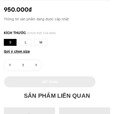
950.000₫
Thông tin sản phẩm đang được cập nhật
KÍCH THƯỚC
(CHỌN SIZE CỦA BẠN)
S
L
M
Gợi ý chọn size
HẾT HÀNG
SẢN PHẨM LIÊN QUAN