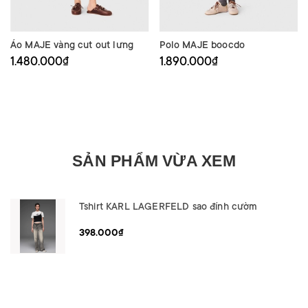
Áo MAJE vàng cut out lưng
Polo MAJE boocdo
1.480.000₫
1.890.000₫
SẢN PHẨM VỪA XEM
Tshirt KARL LAGERFELD sao đính cườm
398.000₫