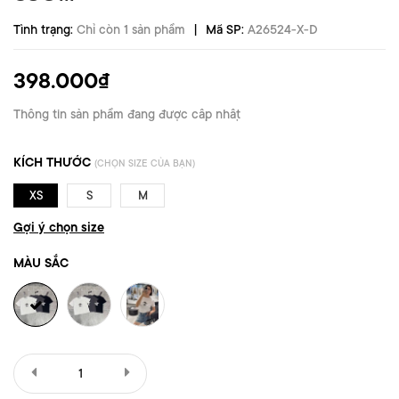
|
Tình trạng:
Chỉ còn 1 sản phẩm
Mã SP:
A26524-X-D
398.000₫
Thông tin sản phẩm đang được cập nhật
KÍCH THƯỚC
(CHỌN SIZE CỦA BẠN)
XS
S
M
Gợi ý chọn size
MÀU SẮC