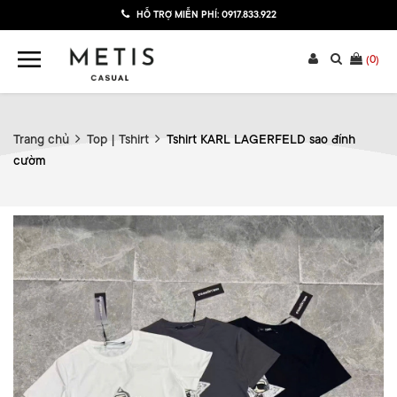
HỖ TRỢ MIỄN PHÍ:
0917.833.922
(
0
)
Trang chủ
Top | Tshirt
Tshirt KARL LAGERFELD sao đính
cườm