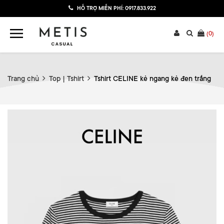
HỖ TRỢ MIỄN PHÍ:
0917.833.922
(
0
)
Trang chủ
Top | Tshirt
Tshirt CELINE kẻ ngang kẻ đen trắng