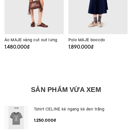
Áo MAJE vàng cut out lưng
Polo MAJE boocdo
1.480.000₫
1.890.000₫
SẢN PHẨM VỪA XEM
Tshirt CELINE kẻ ngang kẻ đen trắng
1.250.000₫