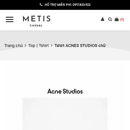
HỖ TRỢ MIỄN PHÍ:
0917.833.922
(
0
)
Trang chủ
Top | Tshirt
Tshirt ACNES STUDIOS chữ