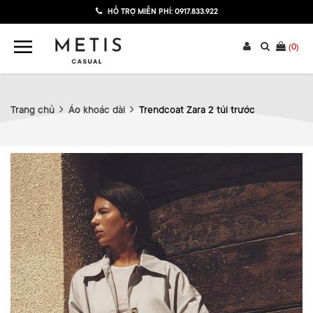
HỖ TRỢ MIỄN PHÍ:
0917.833.922
(
0
)
Trang chủ
Áo khoác dài
Trendcoat Zara 2 túi trước