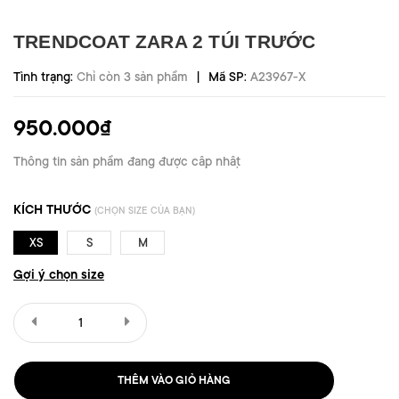
TRENDCOAT ZARA 2 TÚI TRƯỚC
|
Tình trạng:
Chỉ còn 3 sản phẩm
Mã SP:
A23967-X
950.000₫
Thông tin sản phẩm đang được cập nhật
KÍCH THƯỚC
(CHỌN SIZE CỦA BẠN)
XS
S
M
Gợi ý chọn size
THÊM VÀO GIỎ HÀNG