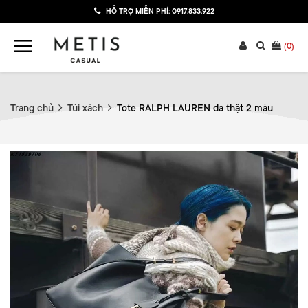
HỖ TRỢ MIỄN PHÍ:
0917.833.922
(
0
)
Trang chủ
Túi xách
Tote RALPH LAUREN da thật 2 màu