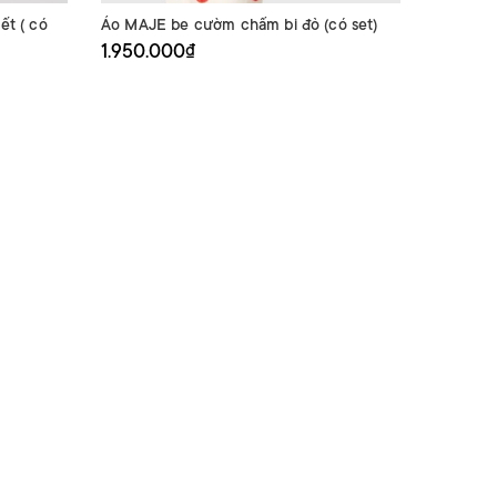
ết ( có
Áo MAJE be cườm chấm bi đỏ (có set)
Áo sát n
1.950.000₫
550.00