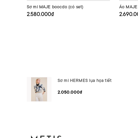
Sơ mi MAJE boocdo (có set)
Áo MAJE t
2.580.000₫
2.690.
Sơ mi HERMES lụa họa tiết
2.050.000₫