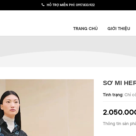
HỖ TRỢ MIỄN PHÍ:
0917.833.922
TRANG CHỦ
GIỚI THIỆU
SƠ MI HE
Tình trạng:
Chỉ c
2.050.00
Thông tin sản ph