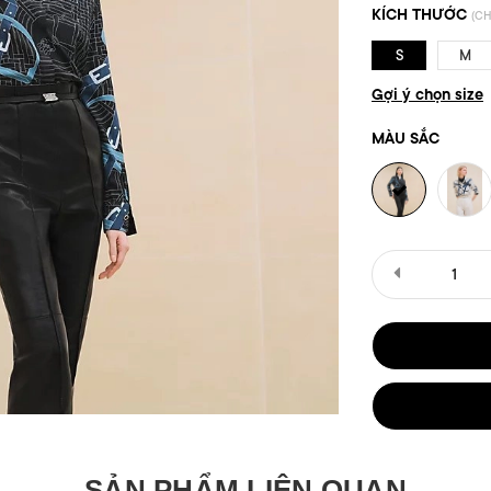
KÍCH THƯỚC
(CH
S
M
Gợi ý chọn size
MÀU SẮC
SẢN PHẨM LIÊN QUAN