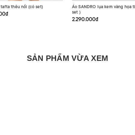
afta thêu nổi (có set)
Áo SANDRO lụa kem vàng họa ti
set )
000₫
2.290.000₫
SẢN PHẨM VỪA XEM