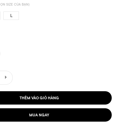
ỌN SIZE CỦA BẠN)
L
THÊM VÀO GIỎ HÀNG
MUA NGAY