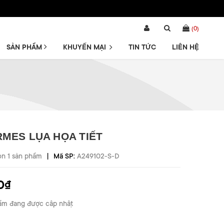
(
0
)
SẢN PHẨM
KHUYẾN MẠI
TIN TỨC
LIÊN HỆ
RMES LỤA HỌA TIẾT
|
òn 1 sản phẩm
Mã SP:
A249102-S-D
0₫
ẩm đang được cập nhật