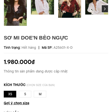
SƠ MI DOE'N BÈO NGỰC
|
Tình trạng:
Hết hàng
Mã SP:
A25601-X-D
1.980.000₫
Thông tin sản phẩm đang được cập nhật
KÍCH THƯỚC
(CHỌN SIZE CỦA BẠN)
XS
S
M
Gợi ý chọn size