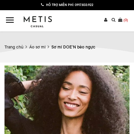
HỖ TRỢ MIỄN PHÍ:
0917.833.922
(
0
)
Trang chủ
Áo sơ mi
Sơ mi DOE'N bèo ngực