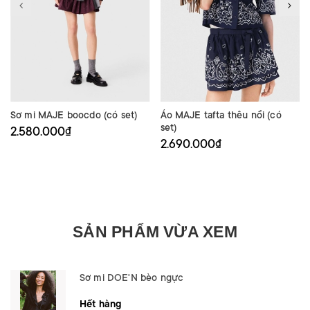
Sơ mi MAJE boocdo (có set)
Áo MAJE tafta thêu nổi (có
set)
2.580.000₫
2.690.000₫
SẢN PHẨM VỪA XEM
Sơ mi DOE'N bèo ngực
Hết hàng