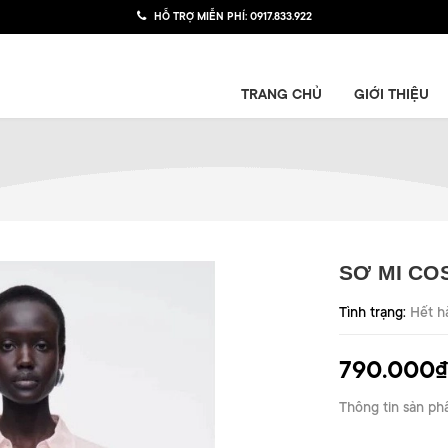
HỖ TRỢ MIỄN PHÍ:
0917.833.922
TRANG CHỦ
GIỚI THIỆU
SƠ MI CO
Tình trạng:
Hết h
790.000₫
Thông tin sản ph