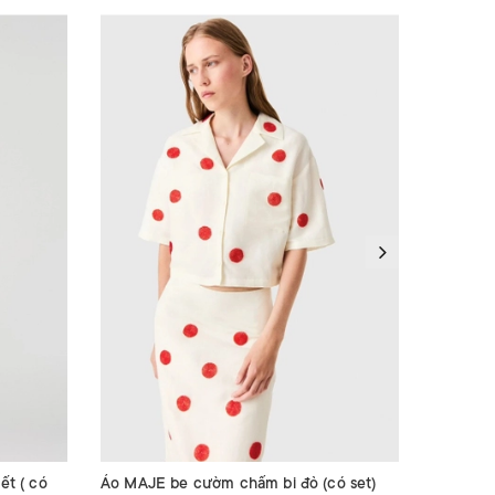
ết ( có
Áo MAJE be cườm chấm bi đỏ (có set)
Áo sát n