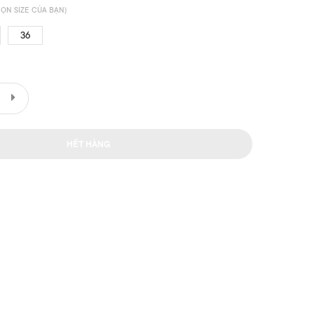
ỌN SIZE CỦA BẠN)
36
HẾT HÀNG