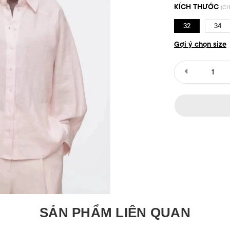
KÍCH THƯỚC
(CH
32
34
Gợi ý chọn size
SẢN PHẨM LIÊN QUAN