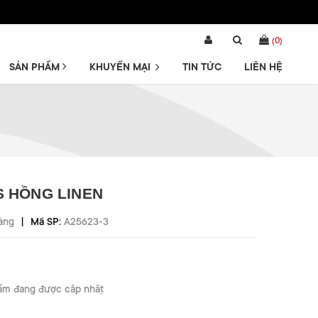
(
0
)
SẢN PHẨM
KHUYẾN MẠI
TIN TỨC
LIÊN HỆ
S HỒNG LINEN
|
àng
Mã SP:
A25623-3
ẩm đang được cập nhật