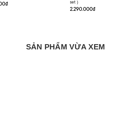
set )
000₫
2.290.000₫
SẢN PHẨM VỪA XEM