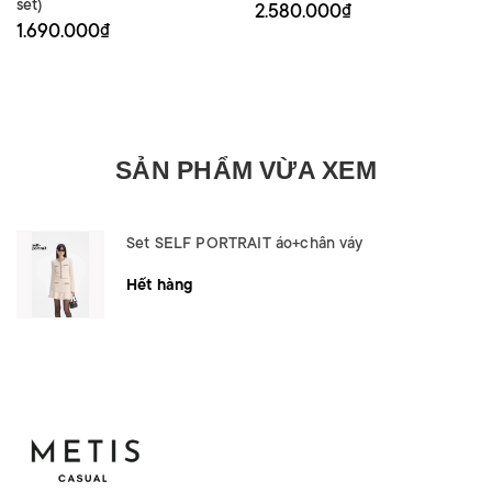
set)
2.580.000₫
1.690.000₫
SẢN PHẨM VỪA XEM
Set SELF PORTRAIT áo+chân váy
Hết hàng