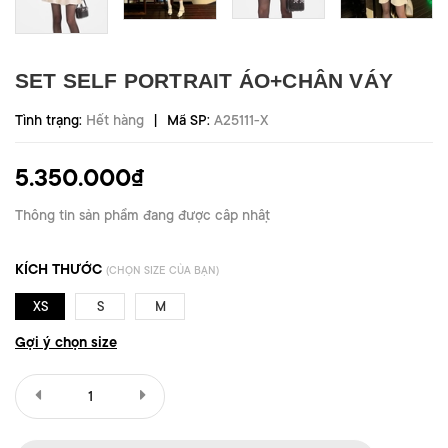
SET SELF PORTRAIT ÁO+CHÂN VÁY
|
Tình trạng:
Hết hàng
Mã SP:
A25111-X
5.350.000₫
Thông tin sản phẩm đang được cập nhật
KÍCH THƯỚC
(CHỌN SIZE CỦA BẠN)
XS
S
M
Gợi ý chọn size