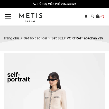
HỖ TRỢ MIỄN PHÍ:
0917.833.922
(
0
)
Trang chủ
Set bộ các loại
Set SELF PORTRAIT áo+chân váy