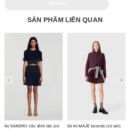
HẾT HÀNG
SẢN PHẨM LIÊN QUAN
Áo SANDRO cộc đinh tán (có
Sơ mi MAJE boocdo (có set)