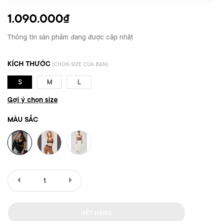
1.090.000₫
Thông tin sản phẩm đang được cập nhật
KÍCH THƯỚC
(CHỌN SIZE CỦA BẠN)
S
M
L
Gợi ý chọn size
MÀU SẮC
HẾT HÀNG