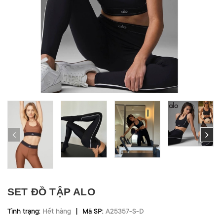
SET ĐỒ TẬP ALO
|
Tình trạng:
Hết hàng
Mã SP:
A25357-S-D