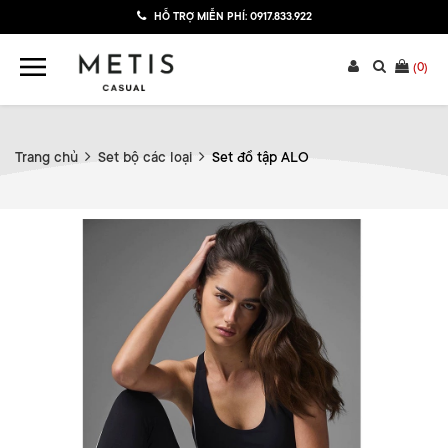
HỖ TRỢ MIỄN PHÍ:
0917.833.922
(
0
)
Trang chủ
Set bộ các loại
Set đồ tập ALO