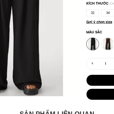
KÍCH THƯỚC
(CH
32
34
Gợi ý chọn size
MÀU SẮC
SẢN PHẨM LIÊN QUAN