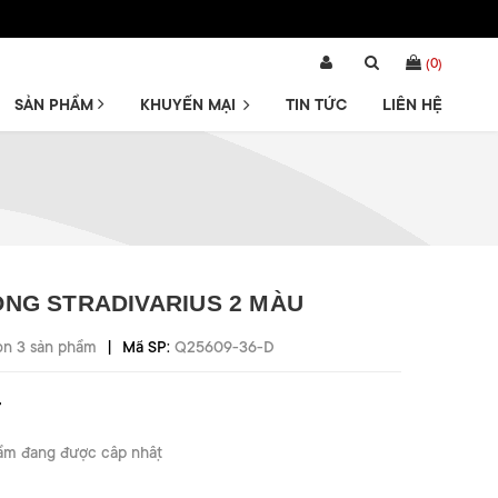
(
0
)
SẢN PHẨM
KHUYẾN MẠI
TIN TỨC
LIÊN HỆ
NG STRADIVARIUS 2 MÀU
|
òn 3 sản phẩm
Mã SP:
Q25609-36-D
₫
ẩm đang được cập nhật