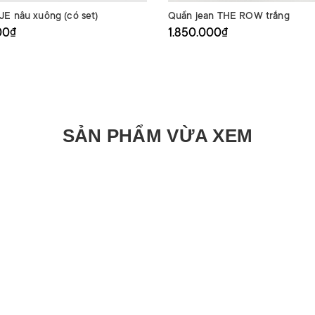
E nâu xuông (có set)
Quần jean THE ROW trắng
00₫
1.850.000₫
SẢN PHẨM VỪA XEM