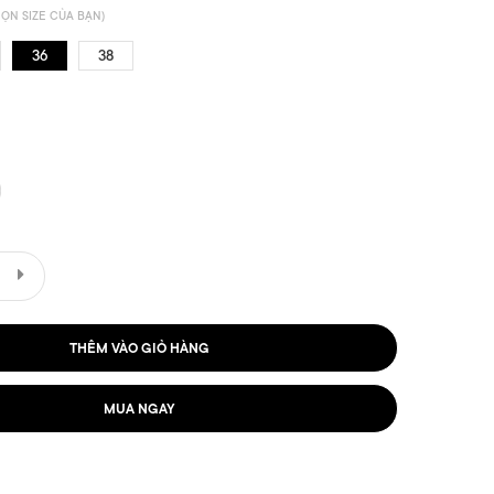
ỌN SIZE CỦA BẠN)
36
38
THÊM VÀO GIỎ HÀNG
MUA NGAY