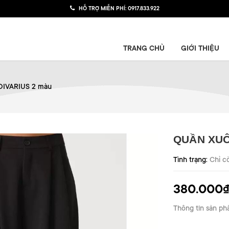
HỖ TRỢ MIỄN PHÍ:
0917.833.922
TRANG CHỦ
GIỚI THIỆU
DIVARIUS 2 màu
QUẦN XUÔ
Tình trạng:
Chỉ c
380.000
Thông tin sản ph