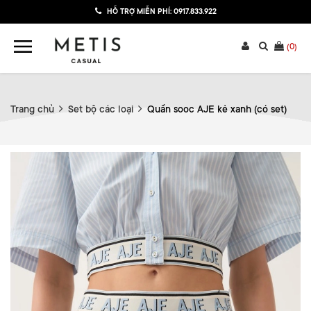
HỖ TRỢ MIỄN PHÍ:
0917.833.922
(
0
)
Trang chủ
Set bộ các loại
Quần sooc AJE kẻ xanh (có set)