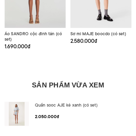
Áo SANDRO cộc đinh tán (có
Sơ mi MAJE boocdo (có set)
set)
2.580.000₫
1.690.000₫
SẢN PHẨM VỪA XEM
Quần sooc AJE kẻ xanh (có set)
2.050.000₫