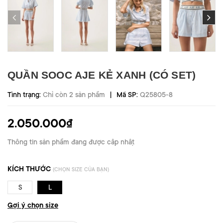
QUẦN SOOC AJE KẺ XANH (CÓ SET)
|
Tình trạng:
Chỉ còn 2 sản phẩm
Mã SP:
Q25805-8
2.050.000₫
Thông tin sản phẩm đang được cập nhật
KÍCH THƯỚC
(CHỌN SIZE CỦA BẠN)
S
L
Gợi ý chọn size