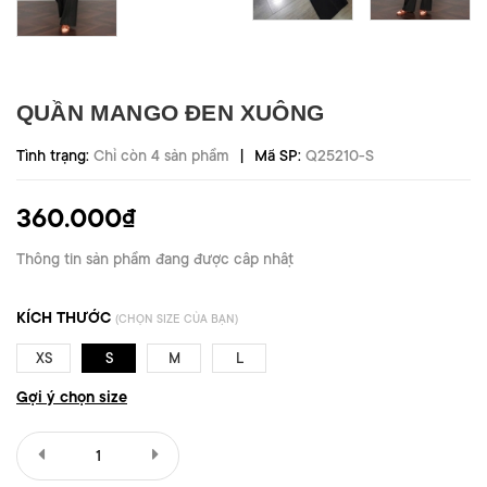
QUẦN MANGO ĐEN XUÔNG
|
Tình trạng:
Chỉ còn 4 sản phẩm
Mã SP:
Q25210-S
360.000₫
Thông tin sản phẩm đang được cập nhật
KÍCH THƯỚC
(CHỌN SIZE CỦA BẠN)
XS
S
M
L
Gợi ý chọn size