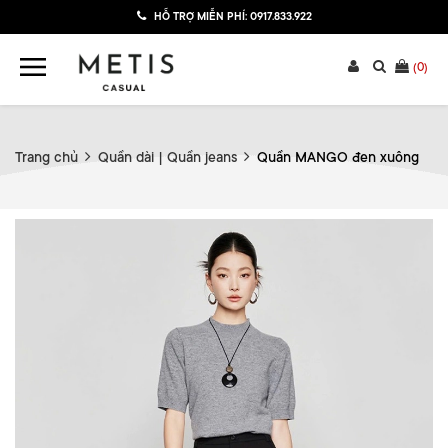
HỖ TRỢ MIỄN PHÍ:
0917.833.922
(
0
)
Trang chủ
Quần dài | Quần jeans
Quần MANGO đen xuông