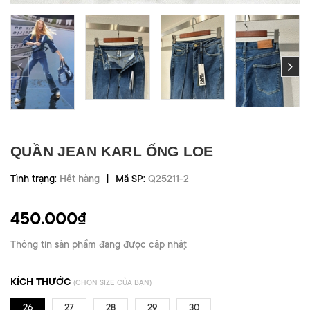
QUẦN JEAN KARL ỐNG LOE
|
Tình trạng:
Hết hàng
Mã SP:
Q25211-2
450.000₫
Thông tin sản phẩm đang được cập nhật
KÍCH THƯỚC
(CHỌN SIZE CỦA BẠN)
26
27
28
29
30