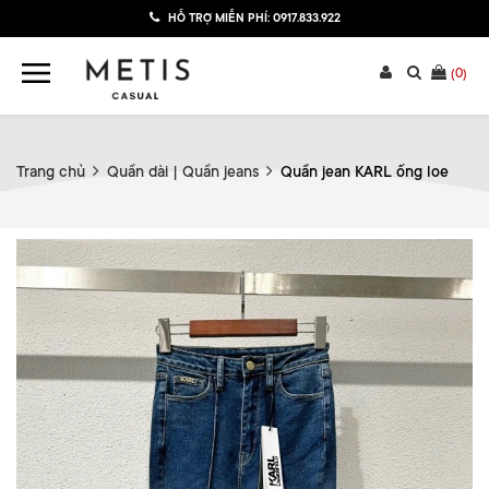
HỖ TRỢ MIỄN PHÍ:
0917.833.922
(
0
)
Trang chủ
Quần dài | Quần jeans
Quần jean KARL ống loe