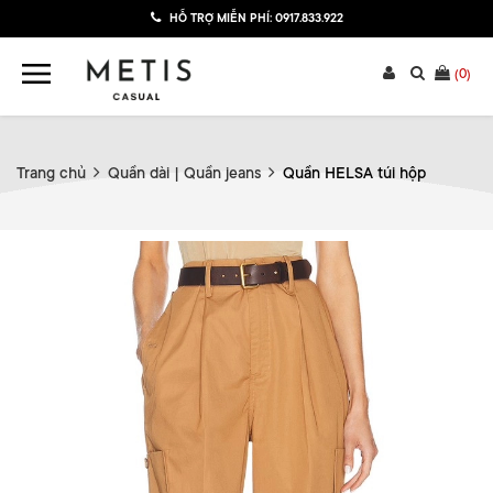
HỖ TRỢ MIỄN PHÍ:
0917.833.922
(
0
)
Trang chủ
Quần dài | Quần jeans
Quần HELSA túi hộp