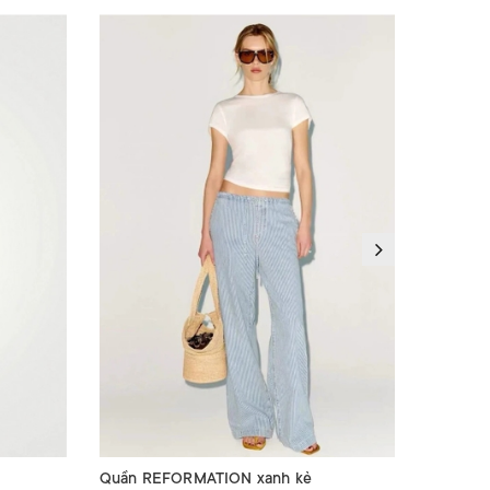
Quần REFORMATION xanh kẻ
Quần SE