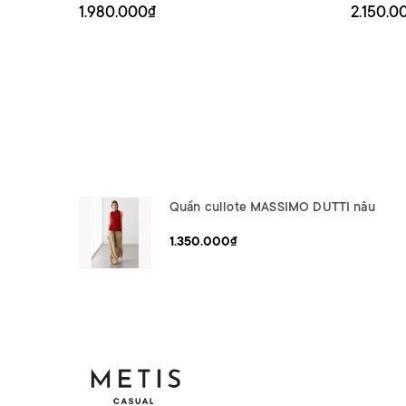
1.980.000₫
2.150.0
Quần cullote MASSIMO DUTTI nâu
1.350.000₫