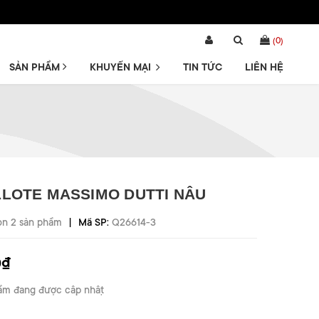
(
0
)
SẢN PHẨM
KHUYẾN MẠI
TIN TỨC
LIÊN HỆ
LOTE MASSIMO DUTTI NÂU
|
òn 2 sản phẩm
Mã SP:
Q26614-3
0₫
ẩm đang được cập nhật