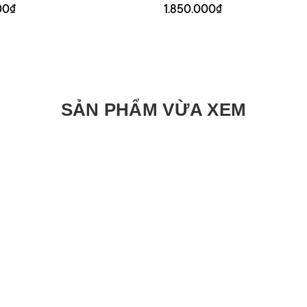
00₫
1.850.000₫
SẢN PHẨM VỪA XEM