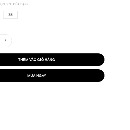
ỌN SIZE CỦA BẠN)
38
THÊM VÀO GIỎ HÀNG
MUA NGAY