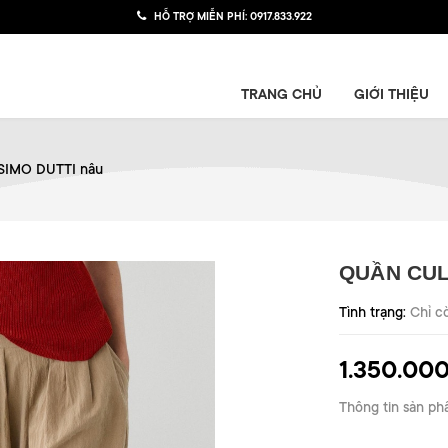
HỖ TRỢ MIỄN PHÍ:
0917.833.922
TRANG CHỦ
GIỚI THIỆU
SIMO DUTTI nâu
QUẦN CUL
Tình trạng:
Chỉ c
1.350.00
Thông tin sản ph