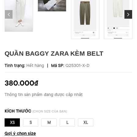
QUẦN BAGGY ZARA KÈM BELT
|
Tình trạng:
Hết hàng
Mã SP:
Q25301-X-D
380.000₫
Thông tin sản phẩm đang được cập nhật
KÍCH THƯỚC
(CHỌN SIZE CỦA BẠN)
XS
S
M
L
XL
Gợi ý chọn size