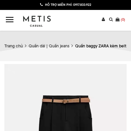
HỖ TRỢ MIỄN PHÍ:
0917.833.922
(
0
)
Trang chủ
Quần dài | Quần jeans
Quần baggy ZARA kèm belt