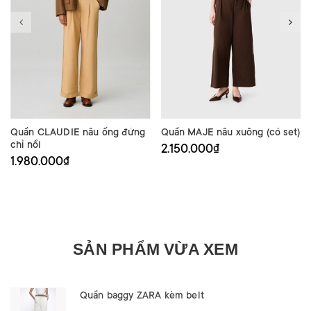
Quần CLAUDIE nâu ống đứng
Quần MAJE nâu xuông (có set)
chỉ nổi
2.150.000₫
1.980.000₫
SẢN PHẨM VỪA XEM
Quần baggy ZARA kèm belt