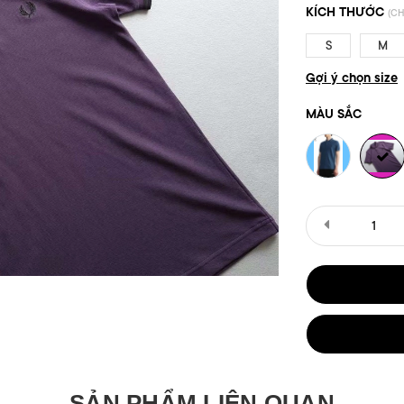
KÍCH THƯỚC
(CH
S
M
Gợi ý chọn size
MÀU SẮC
SẢN PHẨM LIÊN QUAN