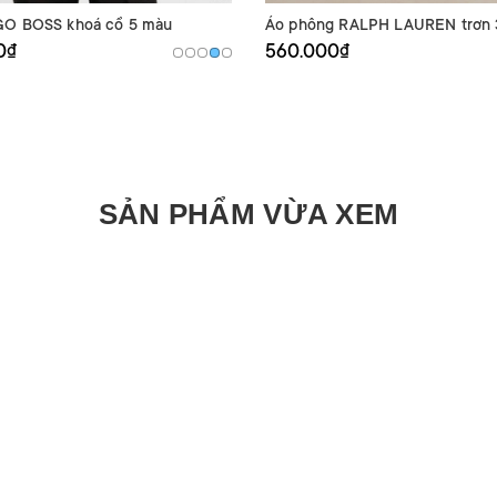
GO BOSS khoá cổ 5 màu
Áo phông RALPH LAUREN trơn 
0₫
560.000₫
SẢN PHẨM VỪA XEM