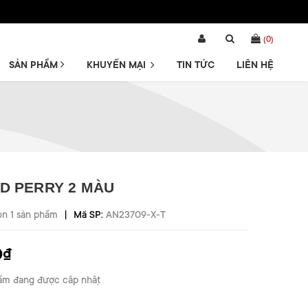
(
0
)
SẢN PHẨM
KHUYẾN MẠI
TIN TỨC
LIÊN HỆ
D PERRY 2 MÀU
|
òn 1 sản phẩm
Mã SP:
AN23709-X-T
0₫
ẩm đang được cập nhật