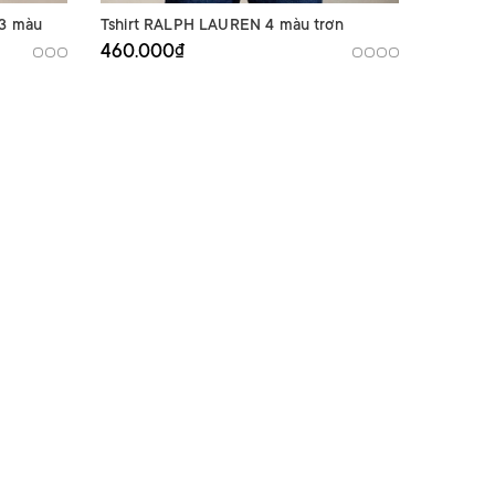
3 màu
Tshirt RALPH LAUREN 4 màu trơn
Polo RA
460.000₫
760.00