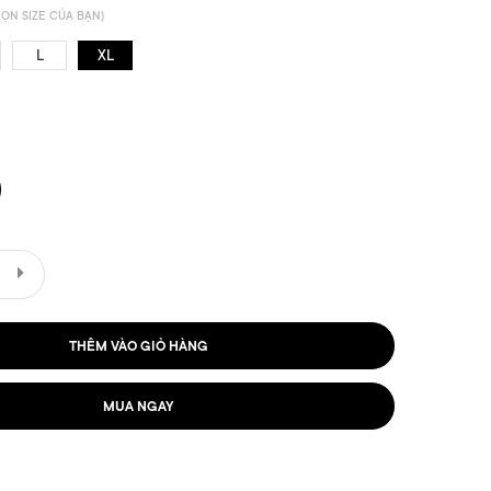
ỌN SIZE CỦA BẠN)
L
XL
THÊM VÀO GIỎ HÀNG
MUA NGAY