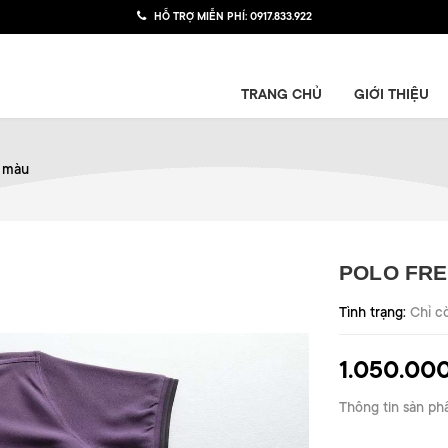
HỖ TRỢ MIỄN PHÍ:
0917.833.922
TRANG CHỦ
GIỚI THIỆU
 màu
POLO FRE
Tình trạng:
Chỉ c
1.050.00
Thông tin sản ph